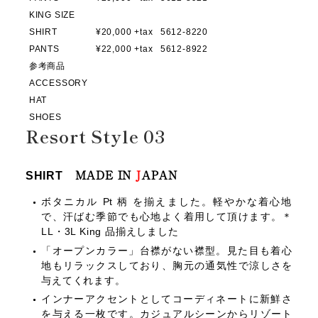
KING SIZE
SHIRT
¥20,000 +tax
5612-8220
PANTS
¥22,000 +tax
5612-8922
参考商品
ACCESSORY
HAT
SHOES
Resort Style 03
SHIRT
MADE IN
J
APAN
ボタニカル Pt 柄 を揃えました。軽やかな着心地
で、汗ばむ季節でも心地よく着用して頂けます。＊
LL・3L King 品揃えしました
「オープンカラー」台襟がない襟型。見た目も着心
地もリラックスしており、胸元の通気性で涼しさを
与えてくれます。
インナーアクセントとしてコーディネートに新鮮さ
を与える一枚です。カジュアルシーンからリゾート