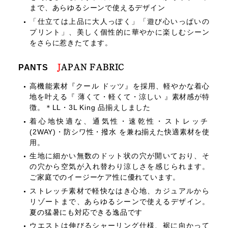
まで、あらゆるシーンで使えるデザイン
「仕立ては上品に大人っぽく」「遊び心いっぱいの
プリント」、美しく個性的に華やかに楽しむシーン
をさらに惹きたてます。
PANTS
J
APAN FABRIC
高機能素材『クール ドッツ』を採用、軽やかな着心
地を叶える『 薄くて・軽くて・涼しい 』素材感が特
徴。＊LL・3L King 品揃えしました
着心地快適な、通気性・速乾性・ストレッチ
(2WAY)・防シワ性・撥水 を兼ね揃えた快適素材を使
用。
生地に細かい無数のドット状の穴が開いており、そ
の穴から空気が入れ替わり涼しさを感じられます。
ご家庭でのイージーケア性に優れています。
ストレッチ素材で軽快なはき心地、カジュアルから
リゾートまで、あらゆるシーンで使えるデザイン。
夏の猛暑にも対応できる逸品です
ウエストは伸びるシャーリング仕様、裾に向かって